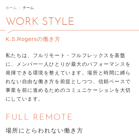
ホーム
チーム
ウォンテッドリー
キータ
WANTEDLY
QIITA
WORK STYLE
イベント
プライマルハニー
EVENT
PRIMAL HONEY
K.S.Rogersの働き方
私たちは、フルリモート・フルフレックスを基盤
に、メンバー一人ひとりが最大のパフォーマンスを
発揮できる環境を整えています。場所と時間に縛ら
れない自由な働き方を前提としつつ、信頼ベースで
事業を前に進めるためのコミュニケーションを大切
にしています。
FULL REMOTE
場所にとらわれない働き方