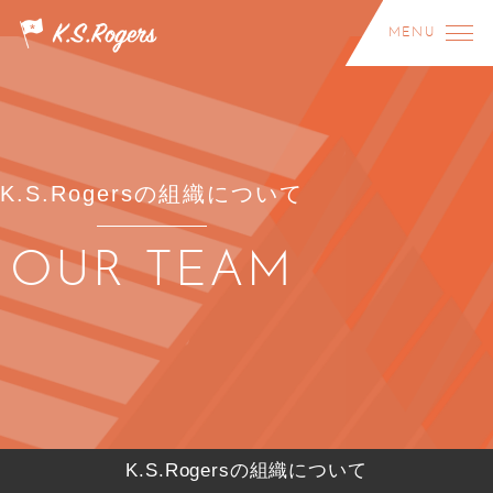
MENU
MENU
企業理念について
導入事例について
K.S.Rogersの組織について
PHILOSOPHY
CASE STUDIES
事業・サービスについて
組織について
OUR TEAM
BUSINESS
TEAM
採用情報について
最新情報
RECRUIT
NEWS
会社概要
お問い合わせ
ABOUT US
CONTACT
K.S.Rogersの組織について
LINKS